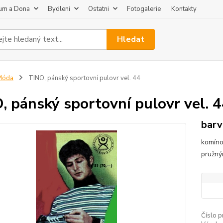
um a Dona
Bydleni
Ostatni
Fotogalerie
Kontakty
Hledat
Móda
TINO, pánský sportovní pulovr vel. 44
, pánský sportovní pulovr vel. 
barv
komíno
pružný
Číslo p