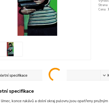
Výrobc
Strana:
Cena:
etní specifikace
tní specifikace
límec, konce rukávů a dolní okraj pulovru jsou opatřeny pružný