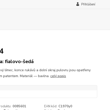
Přihlášení
44
a: fialovo-šedá
vý límec, konce rukávů a dolní okraj pulovru jsou opatřeny
m patentem. Materiál — bavlna.
celý popis
roduktu:
0085601
EAN kód:
C1970y0