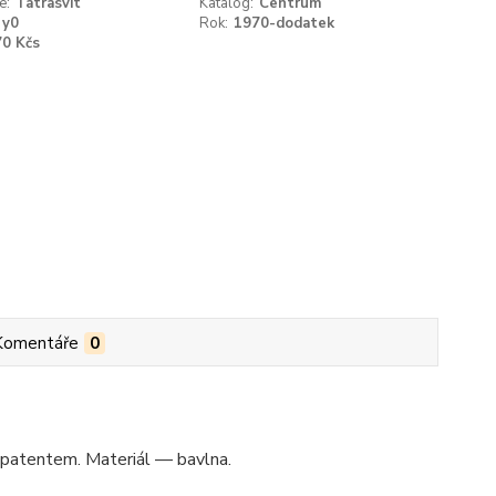
e:
Tatrasvit
Katalog:
Centrum
y0
Rok:
1970-dodatek
70 Kčs
Komentáře
0
m patentem. Materiál — bavlna.