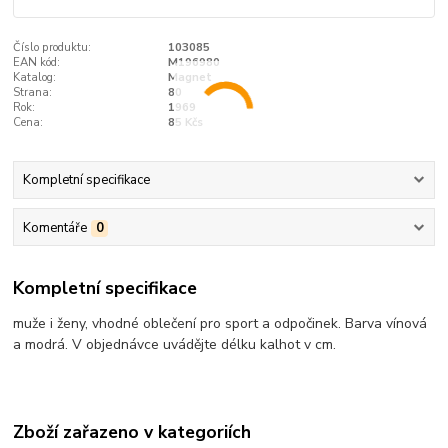
Číslo produktu:
103085
EAN kód:
M196980
Katalog:
Magnet
Strana:
80
Rok:
1969
Cena:
85 Kčs
Kompletní specifikace
Komentáře
0
Kompletní specifikace
muže i ženy, vhodné oblečení pro sport a odpočinek. Barva vínová
a modrá. V objednávce uvádějte délku kalhot v cm.
Zboží zařazeno v kategoriích