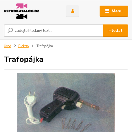
Menu
Hledat
Úvod
Elektro
Trafopájka
Trafopájka