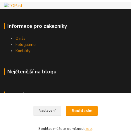
Informace pro zákazníky
O nás
Fotogalerie
Kontakty
Nejčtenější na blogu
Kde nás najdete
Brno
Souhlasím
Nastavení
Souhlas můžete odmítnout
zde
.