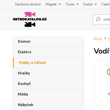
Zásilkový obchod
Magnet
Tuzex
Čedok
Centr
Úvod
H
Domov
Vodí
Elektro
Hobby a nářadí
Hračky
Kuchyň
Móda
Nábytek