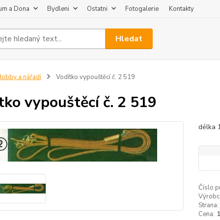
um a Dona
Bydleni
Ostatni
Fotogalerie
Kontakty
Hledat
obby a nářadí
Vodítko vypouštěcí č. 2 519
tko vypouštěcí č. 2 519
délka 
Číslo p
Výrobc
Strana:
Cena: