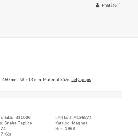
Přihlášení
1 450 mm, šíře 13 mm. Materiál kůže.
celý popis
roduktu:
311006
EAN kód:
M196874
e:
Snaha Teplice
Katalog:
Magnet
74
Rok:
1968
17 Kčs