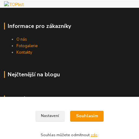
Informace pro zákazníky
O nás
Fotogalerie
Kontakty
Nejčtenější na blogu
Kde nás najdete
Brno
Souhlasím
Nastavení
Souhlas můžete odmítnout
zde
.