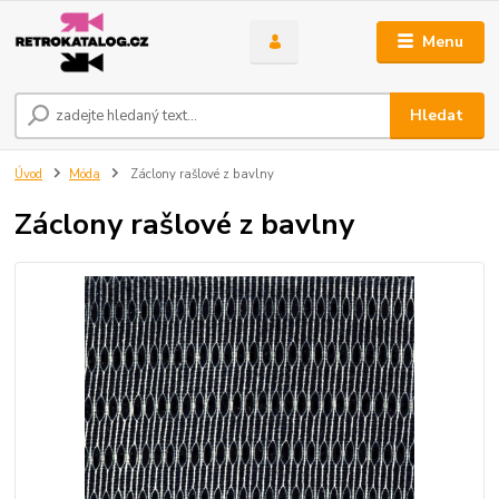
Menu
Hledat
Úvod
Móda
Záclony rašlové z bavlny
Záclony rašlové z bavlny