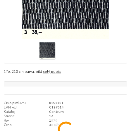
šíře: 210 cm barva: bílá
celý popis
Číslo produktu:
0151101
EAN kód:
C197014
Katalog:
Centrum
Strana:
14
Rok:
1970
Cena:
38 Kčs