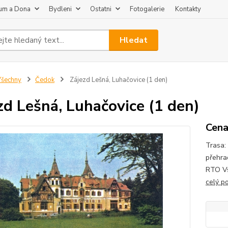
um a Dona
Bydleni
Ostatni
Fotogalerie
Kontakty
Hledat
šechny
Čedok
Zájezd Lešná, Luhačovice (1 den)
zd Lešná, Luhačovice (1 den)
Cena
Trasa:
přehra
RTO Vs
celý p