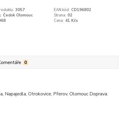
roduktu:
3057
EAN kód:
CD196802
:
Čedok Olomouc
Strana:
02
968
Cena:
41 Kčs
Komentáře
0
a, Napajedla, Otrokovice, Přerov, Olomouc Doprava: