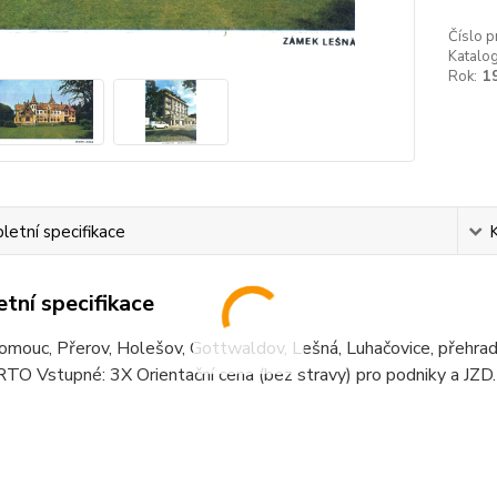
Číslo p
Katalog
Rok:
1
etní specifikace
tní specifikace
omouc, Přerov, Holešov, Gottwaldov, Lešná, Luhačovice, přehrad
TO Vstupné: 3X Orientační cena (bez stravy) pro podniky a JZD.