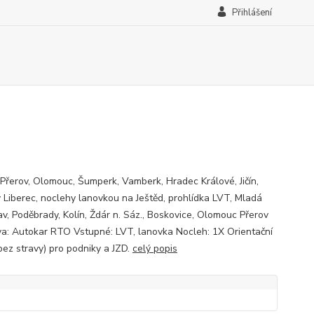
Přihlášení
 Přerov, Olomouc, Šumperk, Vamberk, Hradec Králové, Jičín,
 Liberec, noclehy lanovkou na Ještěd, prohlídka LVT, Mladá
av, Poděbrady, Kolín, Ždár n. Sáz., Boskovice, Olomouc Přerov
a: Autokar RTO Vstupné: LVT, lanovka Nocleh: 1X Orientační
bez stravy) pro podniky a JZD.
celý popis