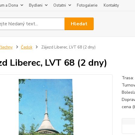
um a Dona
Bydleni
Ostatni
Fotogalerie
Kontakty
Hledat
šechny
Čedok
Zájezd Liberec, LVT 68 (2 dny)
zd Liberec, LVT 68 (2 dny)
Trasa:
Turnov
Bolesl
Doprav
cena (