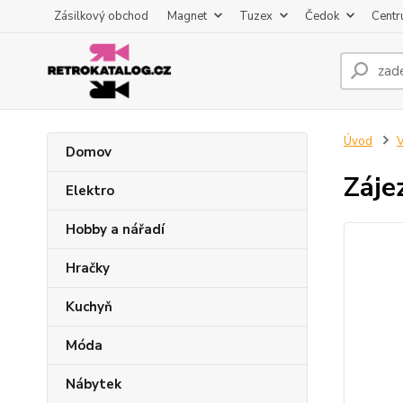
Zásilkový obchod
Magnet
Tuzex
Čedok
Centr
Úvod
V
Domov
Záje
Elektro
Hobby a nářadí
Hračky
Kuchyň
Móda
Nábytek