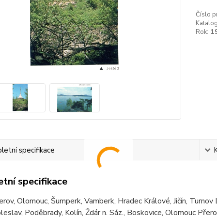
Číslo p
Katalog
Rok:
1
etní specifikace
tní specifikace
erov, Olomouc, Šumperk, Vamberk, Hradec Králové, Jičín, Turnov 
eslav, Poděbrady, Kolín, Ždár n. Sáz., Boskovice, Olomouc Pře