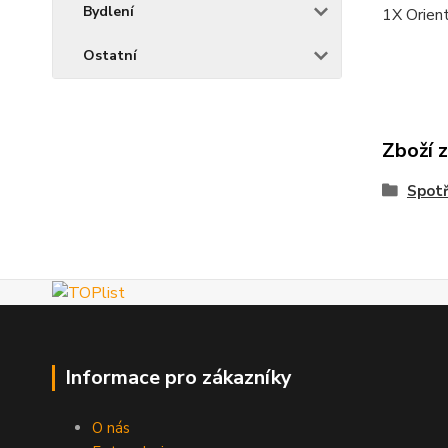
Bydlení
1X Orient
Ostatní
Zboží 
Spotř
Informace pro zákazníky
O nás