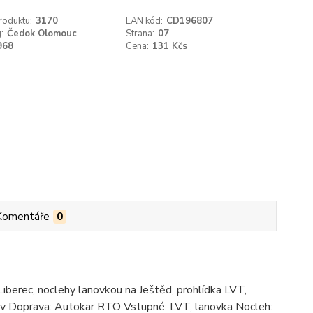
roduktu:
3170
EAN kód:
CD196807
:
Čedok Olomouc
Strana:
07
968
Cena:
131 Kčs
Komentáře
0
Liberec, noclehy lanovkou na Ještěd, prohlídka LVT,
rov Doprava: Autokar RTO Vstupné: LVT, lanovka Nocleh: