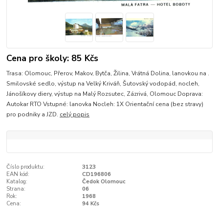
Cena pro školy: 85 Kčs
Trasa: Olomouc, Přerov, Makov, Bytča, Žilina, Vrátná Dolina, lanovkou na .
Smilovské sedlo, výstup na Velký Kriváň, Šutovský vodopád, nocleh,
Jánošíkovy diery, výstup na Malý Rozsutec, Zázrivá, Olomouc Doprava:
Autokar RTO Vstupné: lanovka Nocleh: 1X Orientační cena (bez stravy)
pro podniky a JZD.
celý popis
Číslo produktu:
3123
EAN kód:
CD196806
Katalog:
Čedok Olomouc
Strana:
06
Rok:
1968
Cena:
94 Kčs