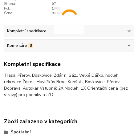
Strana:
07
Rok:
1968
Cena:
90 Kčs
Kompletní specifikace
Komentáře
0
Kompletní specifikace
Trasa: Přerov, Boskovice, Žďár n. Sáz., Velké Dářko, nocleh,
rekreace Ždírec, Havlíčkův Brod, Kunštát, Boskovice, Přerov
Doprava: Autokar Vstupné: 2X Nocleh: 1X Orientační cena (bez
stravy) pro podniky a JZD.
Zboží zařazeno v kategoriích
Spotřební