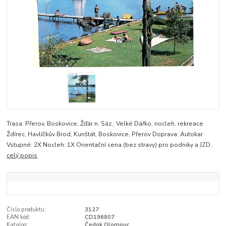
Trasa: Přerov, Boskovice, Žďár n. Sáz., Velké Dářko, nocleh, rekreace
Ždírec, Havlíčkův Brod, Kunštát, Boskovice, Přerov Doprava: Autokar
Vstupné: 2X Nocleh: 1X Orientační cena (bez stravy) pro podniky a JZD.
celý popis
Číslo produktu:
3127
EAN kód:
CD196807
Katalog:
Čedok Olomouc