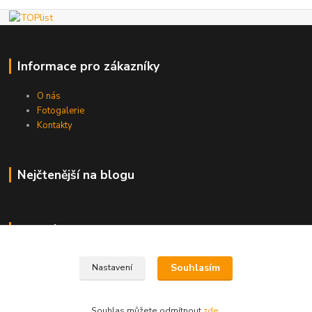
Informace pro zákazníky
O nás
Fotogalerie
Kontakty
Nejčtenější na blogu
Kde nás najdete
Brno
Souhlasím
Nastavení
Souhlas můžete odmítnout
zde
.