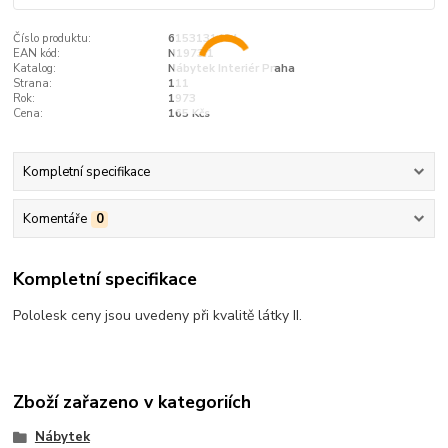
Číslo produktu:
6153131484
EAN kód:
N1973I1
Katalog:
Nábytek Interiér Praha
Strana:
111
Rok:
1973
Cena:
165 Kčs
Kompletní specifikace
Komentáře
0
Kompletní specifikace
Pololesk ceny jsou uvedeny při kvalitě látky II.
Zboží zařazeno v kategoriích
Nábytek