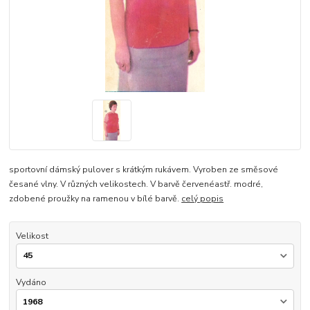
sportovní dámský pulover s krátkým rukávem. Vyroben ze směsové
česané vlny. V různých velikostech. V barvě červenéastř. modré,
zdobené proužky na ramenou v bílé barvě.
celý popis
Velikost
Vydáno