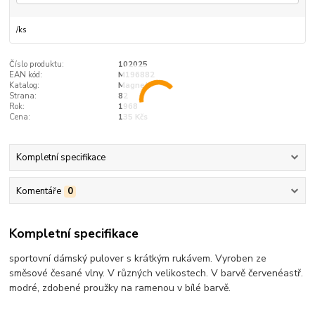
/
ks
Číslo produktu:
102025
EAN kód:
M196882
Katalog:
Magnet
Strana:
82
Rok:
1968
Cena:
135 Kčs
Kompletní specifikace
Komentáře
0
Kompletní specifikace
sportovní dámský pulover s krátkým rukávem. Vyroben ze
směsové česané vlny. V různých velikostech. V barvě červenéastř.
modré, zdobené proužky na ramenou v bílé barvě.