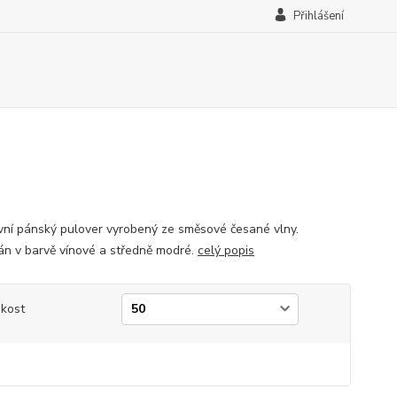
Přihlášení
vní pánský pulover vyrobený ze směsové česané vlny.
n v barvě vínové a středně modré.
celý popis
ikost