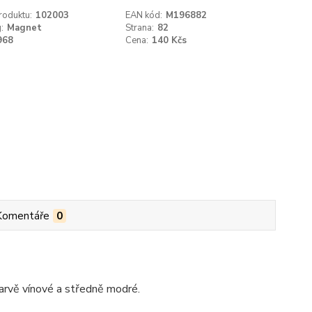
roduktu:
102003
EAN kód:
M196882
:
Magnet
Strana:
82
968
Cena:
140 Kčs
Komentáře
0
arvě vínové a středně modré.