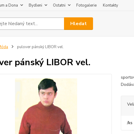
um a Dona
Bydleni
Ostatni
Fotogalerie
Kontakty
Hledat
Móda
pulover pánský LIBOR vel.
ver pánský LIBOR vel.
sporto
Dodává
Vel
/
ks