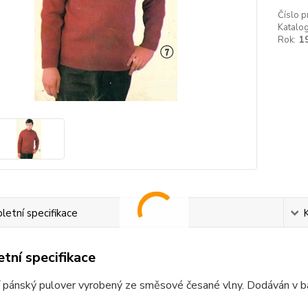
Číslo p
Katalog
Rok:
1
etní specifikace
tní specifikace
í pánský pulover vyrobený ze směsové česané vlny. Dodáván v b